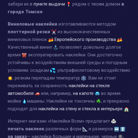
забери их в
пункте выдачи
рядом с твоим домом
в
городе Томске
.
Виниловые наклейки
изготавливаются методом
плоттерной резки
из высококачественных
виниловых пленок
Европейского производства
.
Качественный винил
позволяет довольно долгое
время
эксплуатировать наклейки. Они достаточно
устойчивы к воздействиям внешней среды и погодным
условиям: осадкам
, ультрафиолетовому воздействию
, резким перепадам температур
. Вам не стоит
переживать за сохранность
наклейки на стекле
автомобиля
или, например,
на капоте
во время
мойки
машины. Наклейки не токсичны
, и прекрасно
подходят для
наклейки на стену и стекла в интерьере
.
Интернет-магазин «Наклейки Всем» предлагает
печать наклеек
различных форм
и размеров
на заказ
— наклейки большие и маленькие, черные
,