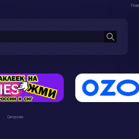
Гла
Ситроен